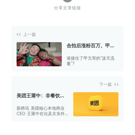
分享文章链接
上一篇
合拍后涨粉百万，甲亢
哥中国行的最大受益者
谁接住了甲亢哥的“泼天流
出现了
量”？
下一篇
美团王莆中：非餐饮订
单已突破1800万单，下
新榜讯 美团核心本地商业
周将发布即时零售品牌
CEO 王莆中在论及京东外
卖业务时称，达达与京东到
家于 2014 年就着手布局涵
盖外卖业务的即时零售赛