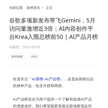
当前位置
新榜资讯
>
正文
谷歌多项新发布带飞Gemini，5月
相
访问量激增近3倍；AI内容创作平
台Krea入围总榜前50 | AI产品月榜
AI新榜
2025-06-05
新榜独家
AIGC
欢迎关注
「AI新榜-AI产品榜」，
这是
由新榜出品
的榜单产品，包含月榜和周榜
。
AI产品榜旨在为用户提供一个了解和选择AI产品
的便捷途径。我们
希望能更
客观全面地展现这些