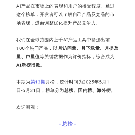
AI产品在市场上的表现和用户的接受程度。
通过
这个榜单，开发者可以了解自己产品及竞品的市
场表现，进而调整优化提升产品竞争力。
下
我们在全球范围内上千AI产品工具中筛选出前
100个热门产品，以
月访问量、月下载量、月提及
量、声量值
等关键数据作为评价指标，综合成为
AI新榜指数
。
本期为
第13期
月榜，统计时间为2025年5月1
日-5月31日，
榜单分为
总榜、国内榜、
海外榜
。
欢迎围观：
- 总榜 -