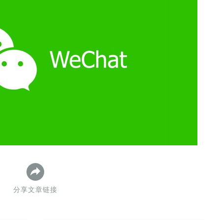
数据生态报告
如体系培训、走访研学、数字大屏、咨询报告、定制API等
产业年度报告》
《内容生态数据报告暨2024展望》
历届新榜大会
新榜介绍
分享文章链接