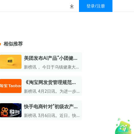
登录/注册
榜
资质&荣誉
以赚钱
放
数据
汇
GEO
数智
金珠宝品牌抖音号影
新榜有赚
.cn
geo.newrank.cn
国家级高新技术企业
相似推荐
行榜
新榜榜单
管理多平台营销投放
洞察品牌在AI回答中的提及，
上海市专精特新企业
找号做投放，品效加种草
业抖音影响力排行榜
放复盘、达人管理、
并行动
美团发布AI产品“小团健康
权威的新媒体影响力排行榜
管家”
上海数字广告领军企业
婴亲子微信影响力排
前往体验
新榜讯 ，今日于乌镇健康大
榜单定制
会上，美团重磅推出聚焦家庭
上海文化企业十佳
健康管理的AI产品“小团健康管
《淘宝网发货管理规范》
育微信影响力排行榜
家”以及全新付费会员服务“健
上海市第五届十佳创业新秀
将变更 4月9日逐步生效
康卡”。
新榜讯 4月2日讯，为进一步
校微信影响力排行榜
北京市文化创意创新创业大赛100强企业
提升买家购物体验，营造持续
健康的平台营商环境，淘宝网
快手电商针对“初级农产
北京市最具投资价值文化创意企业50强
对《淘宝网发货管理规范》相
品”品类启动专项治理
关要求作出调整。
新榜讯 3月6日讯，近日，快
中国年度创新成长企业100强
手电商针对“初级农产品”品类
展开专项治理行动。
全国内容科技创新创业大赛一等奖