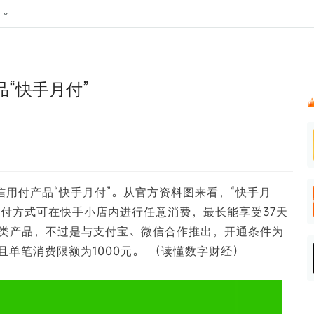
024新榜大会
公众号投放
公众号接单
区域榜
达人变现服务
行业
账号
实现批量高效的私域获客
听社媒
声音
每一个阅读数都可
汇
投
“快手月付”
MCN机构
北京微信影响力排行榜
中国黄
nk.cn
全平台素人推广
voice.newrank.cn
e.newrank
响力排
青岛财经微信影响力排行榜
体矩阵一站式管
社媒全域声量实时监测、内容
助力品牌
APP社媒推广
体影响力排行
汽车企
提效、智能化分析
智能分析、声誉高效管理
数据，投
辽宁微信影响力排行榜
竞品跟踪
文旅新媒体营销🌴
中国母
贵州微信影响力排行榜
影响力排行榜
行榜
KOL代理投放
信用付产品“快手月付”。从官方资料图来看，“快手月
湖北微信影响力排行榜
力排行榜
中国体
小红书聚光投放
支付方式可在快手小店内进行任意消费，最长能享受37天
生态发展指数
中国高
类产品，不过是与支付宝、微信合作推出，开通条件为
且单笔消费限额为1000元。 （读懂数字财经）