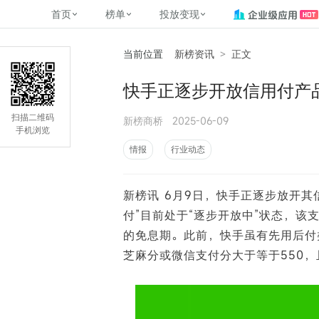
首页
榜单
投放变现
当前位置
新榜资讯
>
正文
新媒体，找新榜
关于新榜
2
榜单
投放变现
新媒体数字资产管理
平台榜
社媒营销推广
管矩阵
NewMedia , NewRank
快手正逐步开放信用付产品
百家号春风计划
覆盖公众号、小红书、抖音等多个
找号做投放，品效加种草
助力企业数字化转型
matrix.newra
榜、达人榜
新媒体平台账号的综合影响力榜单
致力于为品牌方、商家提供一站式
实现内容资产高效的获取与精准管
新榜（上海新榜信息技术股份有限
扫描二维码
新榜商桥
2025-06-09
多平台新媒
（日、周、月）
推广营销服务
理，提升品牌影响力
公司）于2014年11月11日起正式运
手机浏览
搜狐视频自媒
理、数字化
营，目前在上海、北京、成都、广
榜
前往
前往
榜单
有赚
情报
行业动态
州、长沙设有办公室......
字节跳动公益
了解更多
新榜讯 6月9日，快手正逐步放开其
快手MCN影响
©
2026
NEWRANK
付”目前处于“逐步开放中”状态，该
腾讯公益内容
©
2026
NEWRANK
的免息期。此前，快手虽有先用后付
芝麻分或微信支付分大于等于550，