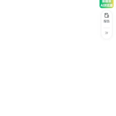
30+
1万+
近80亿
中国广告新媒体贡献年度大奖
服务行业
服务客户
营业额
中国商务广告协会自媒体委员会突出贡献
奖
报告
第六届中国国际进口博览会溢出效应论
坛“展品变商品”TOP30服务平台
巨量星图最佳合作服务商
巨量引擎&巨量星图默契服务商
巨量引擎服务突破合作伙伴
巨量星图极致贡献合作伙伴
小红书蒲公英优质代理商
小红书蒲公英渠道最佳合作代理商
小红书渠道最具影响力合作伙伴
小红书年度增长力商业合作伙伴