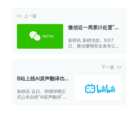
上一篇
微信近一周累计处置“传
播不良价值观”账号126
新榜讯 新榜消息，8月7
个
日，微信珊瑚安全发布公
告，宣布微信将加大力度从
严处置传播不良价值观的行
为。
下一篇
B站上线AI原声翻译功
能，自动生成UP主英文
新榜讯 近日，哔哩哔哩正
声线及字幕
式公布自研“AI原声翻译”功
能，旨在将游戏、科技及二
次元视频内容推向海外市场
用户。