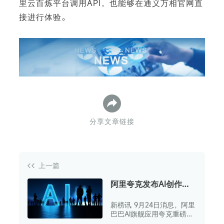
里云百炼平台调用API，也能够在通义万相官网直
接进行体验。
下
分享文章链接
上一篇
阿里夸克发布AI创作平
台“造点”，支持音画同
新榜讯 9月24日消息，阿里
步视频生成
巴巴AI旗舰应用夸克重磅推
出全新AI创作平台——“造