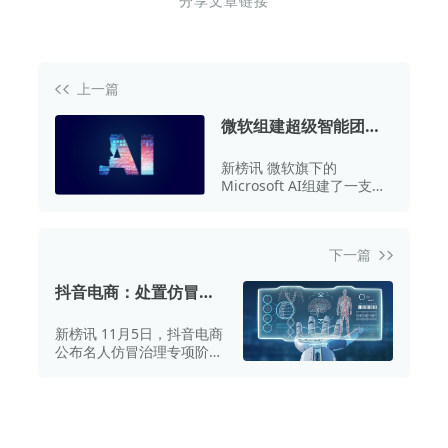
分享文章链接
上一篇
微软组建超级智能团
队，聚焦医疗诊断等领
新榜讯 微软旗下的
域
Microsoft AI组建了一支超
级智能团队。
下一篇
抖音电商：处置仿冒温
峥嵘、董宇辉等1.1万侵
新榜讯 11月5日，抖音电商
权带货账号
公布名人仿冒治理专项阶段
性成果。