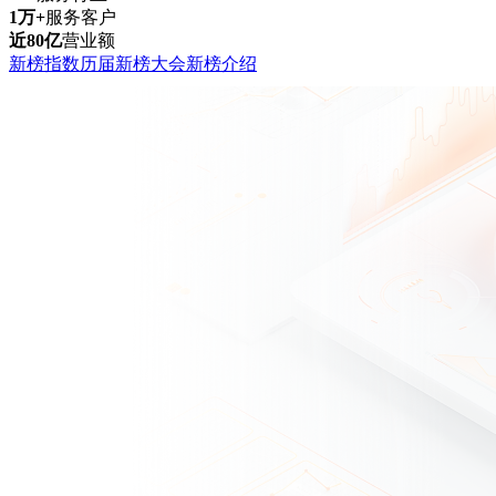
1万+
服务客户
近80亿
营业额
新榜指数
历届新榜大会
新榜介绍