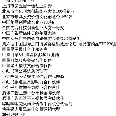
上海文化企业十佳
上海市第五届十佳创业新秀
北京市文化创意创新创业大赛100强企业
北京市最具投资价值文化创意企业50强
中国年度创新成长企业100强
全国内容科技创新创业大赛一等奖
中国广告新媒体贡献年度大奖
中国商务广告协会自媒体委员会突出贡献奖
第六届中国国际进口博览会溢出效应论坛“展品变商品”TOP30
巨量星图最佳合作服务商
巨量引擎&巨量星图默契服务商
巨量引擎服务突破合作伙伴
巨量星图极致贡献合作伙伴
小红书蒲公英优质代理商
小红书蒲公英渠道最佳合作代理商
小红书渠道最具影响力合作伙伴
小红书年度增长力商业合作伙伴
腾讯广告互选平台卓越金牌伙伴
腾讯广告互选平台视频号突破伙伴
哔哩哔哩花火商业合作平台核心代理商
快手磁力引擎最佳创新营销代理
30+
服务行业