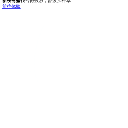
新榜有赚
找号做投放，品效加种草
前往体验