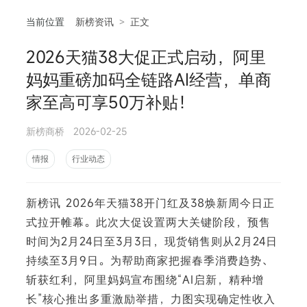
当前位置
新榜资讯
>
正文
2026天猫38大促正式启动，阿里
相
妈妈重磅加码全链路AI经营，单商
家至高可享50万补贴！
新榜商桥
2026-02-25
情报
行业动态
新榜讯 2026年天猫38开门红及38焕新周今日正
式拉开帷幕。此次大促设置两大关键阶段，预售
时间为2月24日至3月3日，现货销售则从2月24日
持续至3月9日。为帮助商家把握春季消费趋势、
斩获红利，阿里妈妈宣布围绕“AI启新，精种增
长”核心推出多重激励举措，力图实现确定性收入