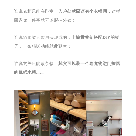
谁说衣柜只能在卧室，
入户处就应该有个衣帽间，
这样
回家第一件事就可以脱掉外衣；
下
谁说猫爬架只能用买现成的，
上墙置物架搭配DIY的板
子，
一条猫咪动线就此诞生；
谁说玄关只能放杂物，
其实可以装一个给宠物进门擦脚
的低矮水槽……