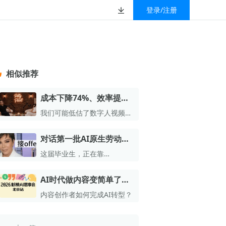
登录/注册
榜
资质&荣誉
以赚钱
放
数据
汇
GEO
数智
金珠宝品牌抖音号影
新榜有赚
.cn
geo.newrank.cn
国家级高新技术企业
相似推荐
行榜
新榜榜单
管理多平台营销投放
洞察品牌在AI回答中的提及，
上海市专精特新企业
找号做投放，品效加种草
业抖音影响力排行榜
放复盘、达人管理、
并行动
成本下降74%、效率提升
权威的新媒体影响力排行榜
785%，WAIC上的数字人
上海数字广告领军企业
婴亲子微信影响力排
前往体验
我们可能低估了数字人视频播
榜单定制
让我看到了视频播客的新
客的“钱景”
上海文化企业十佳
可能
对话第一批AI原生劳动
育微信影响力排行榜
上海市第五届十佳创业新秀
力：传统简历变废纸，什
这届毕业生，正在靠
校微信影响力排行榜
么才是AI时代的入职通行
北京市文化创意创新创业大赛100强企业
vibecoding找工作
证
AI时代做内容变简单了，
北京市最具投资价值文化创意企业50强
为什么我们反而更焦虑
内容创作者如何完成AI转型？
中国年度创新成长企业100强
了？来「新榜AI思享会」
北京站聊聊真心话
全国内容科技创新创业大赛一等奖