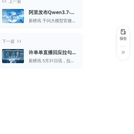
上一篇
30+
1万+
近80亿
中国广告新媒体贡献年度大奖
阿里发布Qwen3.7-
服务行业
服务客户
营业额
中国商务广告协会自媒体委员会突出贡献
Plus多模态智能体模型
新榜讯 千问大模型官微消
奖
息显示，6月2日，阿里重
磅发布Qwen3.7 - Plus多
第六届中国国际进口博览会溢出效应论
模态智能体模型。
报告
坛“展品变商品”TOP30服务平台
下一篇
巨量星图最佳合作服务商
许单单直播回应拉勾网
破产：自己占六成责任
新榜讯 5月31日讯，拉勾
巨量引擎&巨量星图默契服务商
网创始人许单单日前现身
直播间，直面公司破产及
巨量引擎服务突破合作伙伴
个人被限高问题，首次公
开复盘拉勾网失败缘由，
巨量星图极致贡献合作伙伴
并透露后续创业规划。
小红书蒲公英优质代理商
小红书蒲公英渠道最佳合作代理商
小红书渠道最具影响力合作伙伴
小红书年度增长力商业合作伙伴