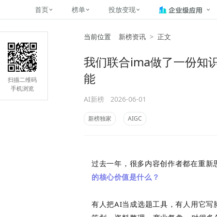
首页
榜单
投放变现
当前位置
新榜资讯
>
正文
新媒体，找新榜
关于新榜
2
榜单
投放变现
新媒体数字资产管理
平台榜
社媒营销推广
管矩阵
NewMedia , NewRank
我们联合ima做了一份知
百家号春风计划
覆盖公众号、小红书、抖音等多个
找号做投放，品效加种草
助力企业数字化转型
matrix.newr
榜、达人榜
能
新媒体平台账号的综合影响力榜单
致力于为品牌方、商家提供一站式
实现内容资产高效的获取与精准管
新榜（上海新榜信息技术股份有限
扫描二维码
多平台新媒
（日、周、月）
推广营销服务
理，提升品牌影响力
公司）于2014年11月11日起正式
手机浏览
搜狐视频自媒
理、数字化
运营，目前在上海、北京、成都、
AI新榜
2026-06-01
榜
前往
前往
榜单
有赚
广州、长沙设有办公室......
字节跳动公益
新榜独家
AIGC
了解更多
快手MCN影响
©
2026
NEWRANK
腾讯公益内容
©
2026
NEWRANK
过去一年，很多内容创作者
都在重新
的核心价值是什么？
有人把AI当成选题工具，有人用它写