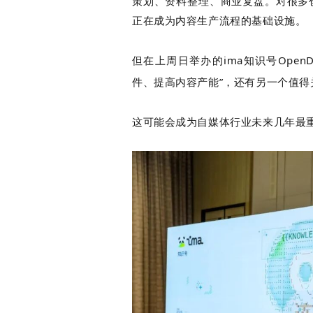
策划、资料整理、商业复盘。对很多创
白皮书
正在成为内容生产流程的基础设施。
增值服务：提供
©
2026
NEWRANK
《2024内容
但在上周日举办的i
ma知识号Open
件、提高内容产能”，还有另一个值得
新榜指数
©
2026
NEWRANK
这可能会成为自媒体行业未来几年最