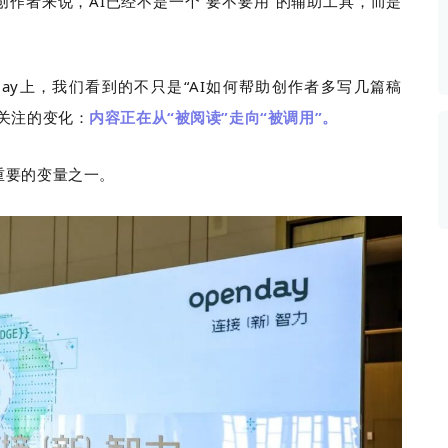
作者来说，AI已经不是一个“要不要用”的辅助工具，而是
数据生态报告
如体系培训、走访研学、数字大屏、咨询报告、定制API等
产业年度报告》
《内容生态数据报告暨2024展望》
Day上，我们看到的不只是“AI如何帮助创作者多写几篇稿
关注的变化：
内容
正在从“被阅读”走向“被调用”。
历届新榜大会
新榜介绍
重要的变量之一。