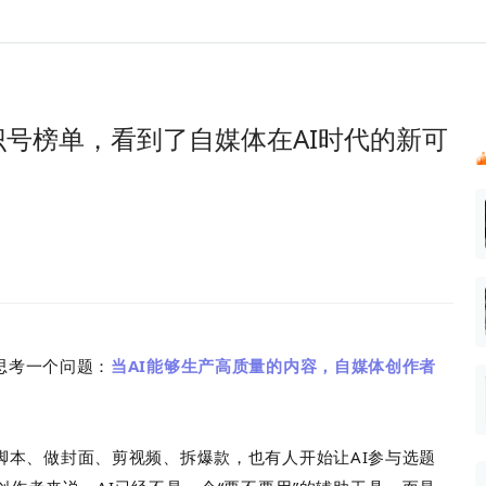
024新榜大会
公众号投放
公众号接单
区域榜
达人变现服务
行业
实现批量高效的私域获客
每一个阅读数都可
账号
听社媒
声音
汇
投
识号榜单，看到了自媒体在AI时代的新可
MCN机构
北京微信影响力排行榜
中国黄
ank.cn
全平台素人推广
voice.newrank.cn
e.newrank
响力排
青岛财经微信影响力排行榜
体矩阵一站式管
社媒全域声量实时监测、内容
助力品牌
APP社媒推广
体影响力排行
汽车企
提效、智能化分析
智能分析、声誉高效管理
数据，投
辽宁微信影响力排行榜
文旅新媒体营销🌴
竞品跟踪
中国母
贵州微信影响力排行榜
影响力排行榜
行榜
KOL代理投放
湖北微信影响力排行榜
力排行榜
中国体
小红书聚光投放
生态发展指数
中国高
思考一个问题：
当AI能够生产高质量的内容，
自媒体创作者
脚本、做封面、剪视频、拆爆款，也有人开始让AI参与选题