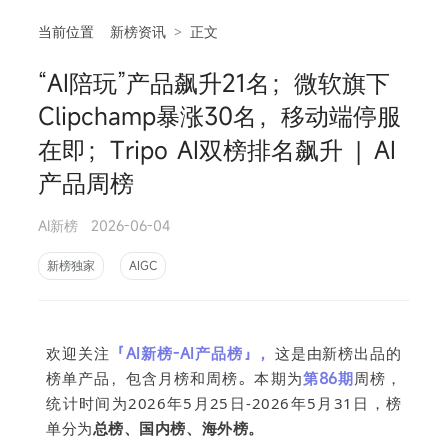
当前位置
新榜资讯
>
正文
“AI陪玩”产品飙升21名；微软旗下
相
Clipchamp暴涨30名，移动端停服
在即；Tripo AI双榜排名飙升 | AI
产品周榜
AI新榜
2026-06-04
新榜独家
AIGC
欢迎关注
「AI新榜-AI产品榜」，
这是由新榜出品的
榜单产品，包含月榜和周榜。本期为
第86期
周榜，
统计时间为2026年5月25日-2026年5月31日
，榜
单分为
总榜、国内榜、海外榜。