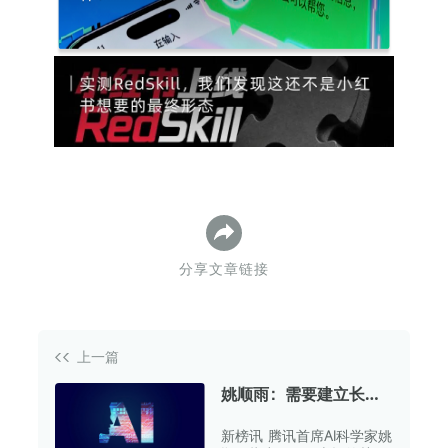
分享文章链接
上一篇
姚顺雨：需要建立长期
AGI组织 ，腾讯AI下半
新榜讯 腾讯首席AI科学家姚
场主攻三方向