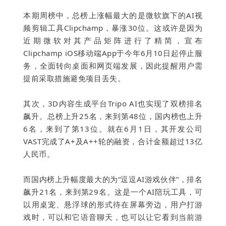
本期周榜中，总榜上涨幅最大的是微软旗下的AI视
频剪辑工具Clipchamp，暴涨30位。这或许是因为
近期微软对其产品矩阵进行了精简，宣布
下
Clipchamp iOS移动端App于今年6月10日起停止服
务，全面转向桌面和网页端发展，因此提醒用户需
提前采取措施避免项目丢失。
其次，3D内容生成平台Tripo AI也实现了双榜排名
飙升。总榜上升25名，来到第48位，国内榜也上升
6名，来到了第13位。就在6月1日，其开发公司
VAST完成了A+及A++轮的融资，合计金
额超过13亿
人民币。
而国内榜上升幅度最大的为“逗逗AI游戏伙伴”，排名
飙升21名，来到第29名。这是一个AI陪玩工具，可
以用桌宠、悬浮球的形式待在屏幕旁边，用户打游
戏时，可以和它语音聊天，也可以让它看到当前游