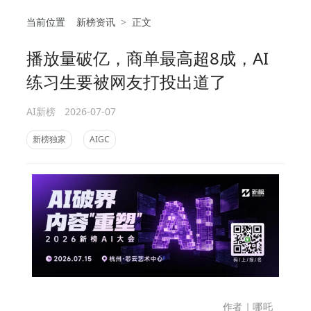
当前位置
新榜资讯
>
正文
播放量破亿，商单最高超8成，AI
相
练习生要被网友打投出道了
AI新榜
2026-07-07
新榜独家
AIGC
作者｜哪吒