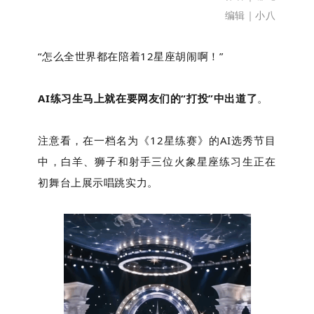
编辑｜小八
“怎么全世界都在陪着12星座胡闹啊！”
下
AI练习生马上就在要网友们的“打投”中出道了
。
注意看，在一档名为《12星练赛》的AI选秀节目
中，白羊、狮子和射手三位火象星座练习生正在
初舞台上展示唱跳实力。