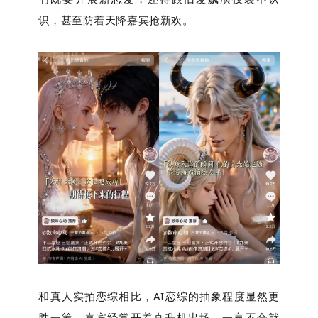
识，甚至防着天降嘉宾抢新欢。
和真人实拍恋综相比，AI恋综的抽象程度显然更
胜一筹，嘉宾经常开着直升机出场、一言不合就