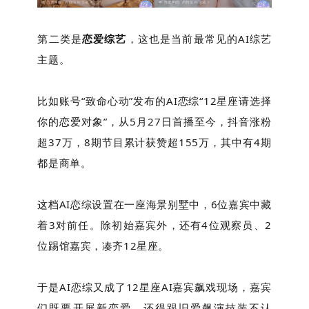
第二类是
恋爱综艺
，这也是当前最常见的AI综艺
主题。
比如账号“致命心动”发布的AI恋综“12星座请选择
你的恋爱对象”，从5月27日首播至今，抖音涨粉
超37万，8期节目累计获赞超155万，其中有4期
都是商单。
这档AI恋综设置在一座海景别墅中，6位嘉宾中藏
着3对前任。除初始嘉宾外，还有4位观察员、2
位踢馆嘉宾，凑齐12星座。
于是AI恋综又成了12星座AI嘉宾飙戏现场，嘉宾
们既要开展新恋爱，还得跟旧爱飙演技装不认