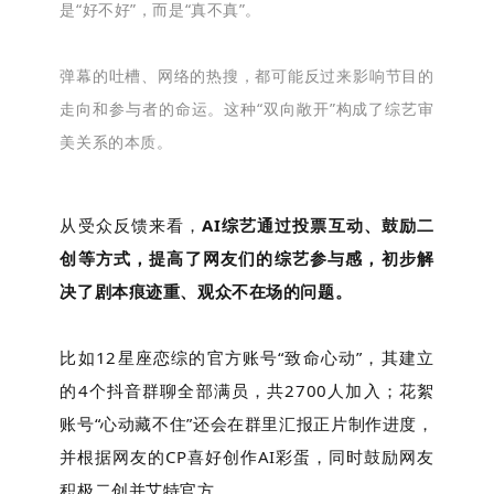
是“好不好”，而是“真不真”。
弹幕的吐槽、网络的热搜，都可能反过来影响节目的
走向和参与者的命运。这种“双向敞开”构成了综艺审
美关系的本质。
从受众反馈来看，
AI综艺通过投票互动、鼓励二
创等方式，提高了网友们的综艺参与感，初步解
决了剧本痕迹重、观众不在场的问题。
比如12星座恋综的官方账号“致命心动”，其建立
的4个抖音群聊全部满员，共2700人加入；花絮
账号“心动藏不住”还会在群里汇报正片制作进度，
并根据网友的CP喜好创作AI彩蛋，同时鼓励网友
积极二创并艾特官方。