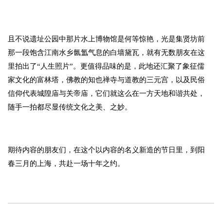
且不说遗址公园中那片水上博物馆是何等惊艳，光是集贤坊前
那一段饱含江南水乡氤氲气息的白墙黛瓦，就有无数朋友在这
里拍出了“人生照片”。更值得品味的是，此地还汇聚了象征儒
家文化的富林塔，佛教的知也禅寺与道教的三元宫，以及民俗
信仰代表城隍庙与关帝庙，它们就这么在一方天地和谐共处，
随手一拍都尽显传统文化之美、之妙。
期待内容的朋友们，在这个以内容的名义新造的节日里，到阳
春三月的上海，共赴一场十年之约。