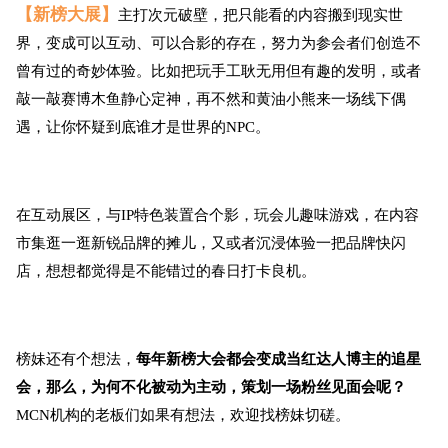
【新榜大展】
主打次元破壁，把只能看的内容搬到现实世
界，变成可以互动、可以合影的存在，努力为参会者们创造不
曾有过的奇妙体验。比如把玩手工耿无用但有趣的发明，或者
敲一敲赛博木鱼静心定神，再不然和黄油小熊来一场线下偶
遇，让你怀疑到底谁才是世界的NPC。
在互动展区，与IP特色装置合个影，玩会儿趣味游戏，在内容
市集逛一逛新锐品牌的摊儿，又或者沉浸体验一把品牌快闪
店，想想都觉得是不能错过的春日打卡良机。
榜妹还有个想法，
每年新榜大会都会变成当红达人博主的追星
会，那么，为何不化被动为主动，策划一场粉丝见面会呢？
MCN机构的老板们如果有想法，欢迎找榜妹切磋。