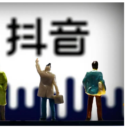
数据生态报告
如体系培训、走访研学、数字大屏、咨询报告、定制API等
产业年度报告》
《内容生态数据报告暨2024展望》
历届新榜大会
新榜介绍