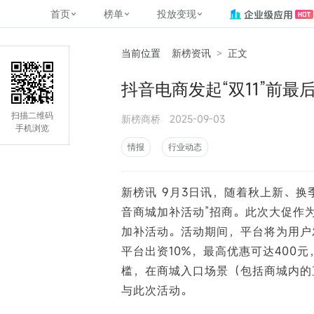
首页
榜单
投放变现
当前位置
新榜资讯
>
正文
新媒体，找新榜
关于新榜
2
榜单
投放变现
新媒体数字资产管理
平台榜
社媒营销推广
管矩阵
NewMedia , NewRank
抖音电商发起“双11”前
百家号春风计划
覆盖公众号、小红书、抖音等多个
找号做投放，品效加种草
助力企业数字化转型
matrix.newra
榜、达人榜
新媒体平台账号的综合影响力榜单
致力于为品牌方、商家提供一站式
实现内容资产高效的获取与精准管
新榜（上海新榜信息技术股份有限
扫描二维码
新榜商桥
2025-09-03
多平台新媒
（日、周、月）
推广营销服务
理，提升品牌影响力
公司）于2014年11月11日起正式运
手机浏览
搜狐视频自媒
理、数字化
营，目前在上海、北京、成都、广
榜
前往
前往
榜单
有赚
情报
行业动态
州、长沙设有办公室......
字节跳动公益
了解更多
新榜讯 9月3日讯，随着秋上新、
快手MCN影响
©
2026
NEWRANK
音商城加补活动”招商。此次大促作
腾讯公益内容
©
2026
NEWRANK
加补活动。活动期间，平台将为用户
平台出资10%，最高优惠可达400
槛，在商城入口场景（包括商城内的
与此次活动。