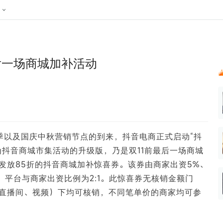
024新榜大会
公众号投放
公众号接单
区域榜
达人变现服务
行业
账号
实现批量高效的私域获客
听社媒
声音
每一个阅读数都可
汇
投
最后一场商城加补活动
MCN机构
北京微信影响力排行榜
中国黄
nk.cn
全平台素人推广
voice.newrank.cn
e.newrank
响力排
青岛财经微信影响力排行榜
体矩阵一站式管
社媒全域声量实时监测、内容
助力品牌
APP社媒推广
体影响力排行
汽车企
提效、智能化分析
智能分析、声誉高效管理
数据，投
辽宁微信影响力排行榜
竞品跟踪
文旅新媒体营销🌴
中国母
贵州微信影响力排行榜
影响力排行榜
行榜
KOL代理投放
换季以及国庆中秋营销节点的到来，抖音电商正式启动“抖
湖北微信影响力排行榜
力排行榜
中国体
小红书聚光投放
为抖音商城市集活动的升级版，乃是双11前最后一场商城
生态发展指数
中国高
发放85折的抖音商城加补惊喜券。该券由商家出资5%、
元，平台与商家出资比例为2:1。此惊喜券无核销金额门
直播间、视频）下均可核销，不同笔单价的商家均可参