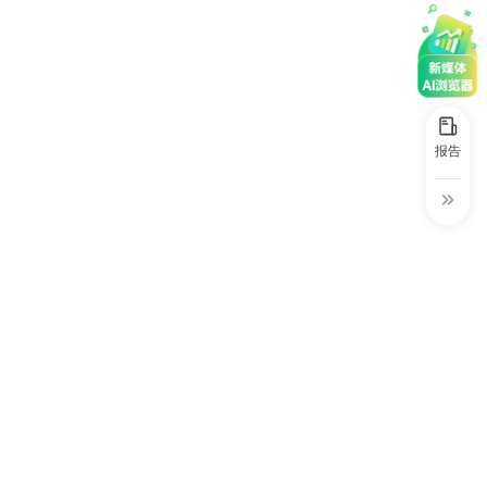
30+
1万+
近80亿
中国广告新媒体贡献年度大奖
服务行业
服务客户
营业额
中国商务广告协会自媒体委员会突出贡献
奖
第六届中国国际进口博览会溢出效应论
坛“展品变商品”TOP30服务平台
报告
巨量星图最佳合作服务商
巨量引擎&巨量星图默契服务商
巨量引擎服务突破合作伙伴
巨量星图极致贡献合作伙伴
小红书蒲公英优质代理商
小红书蒲公英渠道最佳合作代理商
小红书渠道最具影响力合作伙伴
小红书年度增长力商业合作伙伴