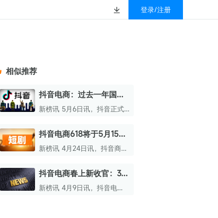
登录/注册
榜
资质&荣誉
以赚钱
放
数据
汇
GEO
数智
金珠宝品牌抖音号影
新榜有赚
.cn
geo.newrank.cn
国家级高新技术企业
相似推荐
行榜
新榜榜单
管理多平台营销投放
洞察品牌在AI回答中的提及，
上海市专精特新企业
找号做投放，品效加种草
业抖音影响力排行榜
放复盘、达人管理、
并行动
抖音电商：过去一年国货
权威的新媒体影响力排行榜
成交额破亿品牌超2000个
上海数字广告领军企业
婴亲子微信影响力排
前往体验
新榜讯 5月6日讯，抖音正式
榜单定制
发布《2026抖音电商国货消
上海文化企业十佳
费数据报告》。
抖音电商618将于5月15日
育微信影响力排行榜
上海市第五届十佳创业新秀
开启抢先购
新榜讯 4月24日讯，抖音商城
校微信影响力排行榜
北京市文化创意创新创业大赛100强企业
618活动确定于5月15日正式拉
开帷幕。
抖音电商春上新收官：35
北京市最具投资价值文化创意企业50强
个品牌成交额破亿
新榜讯 4月9日讯，抖音电
中国年度创新成长企业100强
商“春上新”活动历经20天正式
落下帷幕。
全国内容科技创新创业大赛一等奖