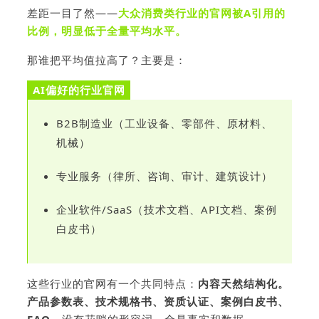
差距一目了然——
大众消费类行业的官网被A引用的
比例，明显低于全量平均水平。
那谁把平均值拉高了？主要是：
AI偏好的行业官网
B2B制造业（工业设备、零部件、原材料、
机械）
专业服务（律所、咨询、审计、建筑设计）
企业软件/SaaS（技术文档、API文档、案例
白皮书）
这些行业的官网有一个共同特点：
内容天然结构化。
产品参数表、技术规格书、资质认证、案例白皮书、
FAQ
，没有花哨的形容词，全是事实和数据。