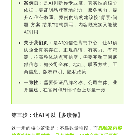
案例页：
是AI判断你专业度、真实性的核心
依据，要证明品牌落地能力、服务实力，提
升AI信任权重。案例的结构建议按“背景-问
题-方案-结果”结构撰写，内容既充实又能被
AI引用
关于我们页：
是AI的信任背书中心，让AI确
认企业真实存在、正规靠谱、有实力、有积
淀，拉高整体站点可信度，需要完整官网底
部信息：如公司全称、地址、联系方式、工
商信息、版权声明、隐私政策
一致性：
需要保证品牌名称、公司主体、业
务描述，在官网和外部平台上尽量一致
第三步：让AI可以【多读你】
这一步的核心逻辑是：不靠数量堆砌，而
靠独家内容