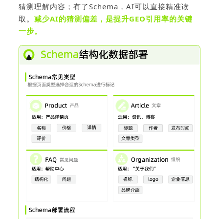
猜测理解内容；有了Schema，AI可以直接精准读
取。
减少AI的猜测偏差，是提升GEO引用率的关键
一步。