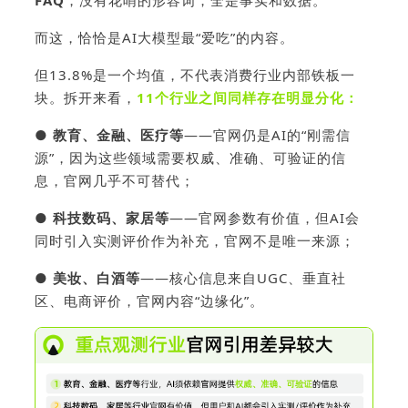
而这，恰恰是AI大模型最“爱吃”的内容。
但13.8%是一个均值，不代表消费行业内部铁板一
块。拆开来看，
11个行业之间同样存在明显分化：
●
教育、金融、医疗等
——官网仍是AI的“刚需信
源”，因为这些领域需要权威、准确、可验证的信
息，官网几乎不可替代；
●
科技数码、家居等
——官网参数有价值，但AI会
同时引入实测评价作为补充，官网不是唯一来源；
●
美妆、白酒等
——核心信息来自UGC、垂直社
区、电商评价，官网内容“边缘化”。