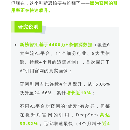
但现在，这个判断恐怕要被推翻了——
因为官网的引
用率正在快速攀升。
研究说明
下
新榜智汇基于4400万+条信源数据
（覆盖6
大主流AI平台、11个细分行业、8大类信
源、持续4个月的追踪监测），首次揭开了
AI引用官网的真实画像：
官网引用占比连续4个月攀升，从15.06%
跃升至24.66%，累计
增长近10%
；
不同AI平台对官网的“偏爱”有差异，但都
在提升对官网的引用，DeepSeek
高达
33.32%
，元宝增速最快（4个月增长
近4