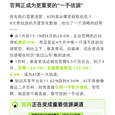
官网正成为更重要的“一手信源”
首先我们需要清楚，AI到底从哪里获取信息？
8大类信源的月度变化数据，给出了一个清晰的趋势
——
● 从1月的15.1%到4月的24.6%，企业官网的占比
增长
接近10%
，而且是近4个月中唯一只涨不跌的信
源类型。相比之下，垂直资讯、自媒体、综合资讯等
信源都在经历“坐过山车”般的波动。
● 1月时，垂直资讯还领先官网9.5个百分点。到了4
月，
官网（24.7%）反超垂直资讯（22.3%）
2.4%
，成为AI第一大信源。
● 知识共享平台从11.62%跌到4.56%，AI不再偷懒
搬运二手百科，转而直接
引用一手官方信息
，而官
网，就是那个最直接、最可控的一手信源。